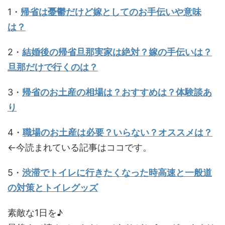
1・
帰省は憂鬱だけど嫁としてのお手伝いや意味
は？
2・
結婚後の帰省旦那実家は絶対？嫁の手伝いは？
旦那だけで行くのは？
3・
帰省のお土産の相場は？おすすめは？体験談あ
り
4・
職場のお土産は必要？いらない？オススメは？
←今読まれている記事はココです。
5・
渋滞でトイレに行きたくなった時高速と一般道
の対策とトイレグッズ
素敵な1日を♪