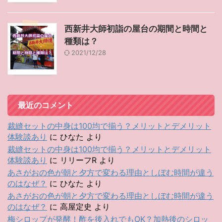
西新井大師初詣の屋台の期間と時間と
種類は？
2021/12/28
最近のコメント
裁縫セットの中身は100均で揃う？メリットとデメリット
体験談あり
に
ひなた
より
裁縫セットの中身は100均で揃う？メリットとデメリット
体験談あり
に
リリーフR
より
あさがおの色が朝と夕方で変わる理由としぼむ時間が違う
のはなぜ？
に
ひなた
より
あさがおの色が朝と夕方で変わる理由としぼむ時間が違う
のはなぜ？
に
高屋定史
より
梅シロップが発酵！酢を後入れでもOK？加熱後のシロッ