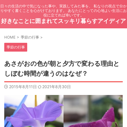
日々の生活の中で気になった事や、実践してみた事を、 私なりの視点で分か
りやすく書くことを心がけております。 あなたにとっての心地よい生活にお
役に立てれば幸いです。
好きなことに囲まれてスッキリ暮らすアイディア
HOME
>
季節の行事
>
季節の行事
あさがおの色が朝と夕方で変わる理由と
しぼむ時間が違うのはなぜ？
2015年8月11日
2021年8月30日