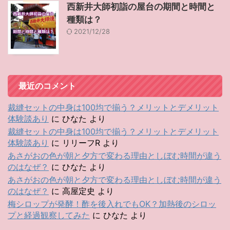
西新井大師初詣の屋台の期間と時間と
種類は？
2021/12/28
最近のコメント
裁縫セットの中身は100均で揃う？メリットとデメリット
体験談あり
に
ひなた
より
裁縫セットの中身は100均で揃う？メリットとデメリット
体験談あり
に
リリーフR
より
あさがおの色が朝と夕方で変わる理由としぼむ時間が違う
のはなぜ？
に
ひなた
より
あさがおの色が朝と夕方で変わる理由としぼむ時間が違う
のはなぜ？
に
高屋定史
より
梅シロップが発酵！酢を後入れでもOK？加熱後のシロッ
プと経過観察してみた
に
ひなた
より