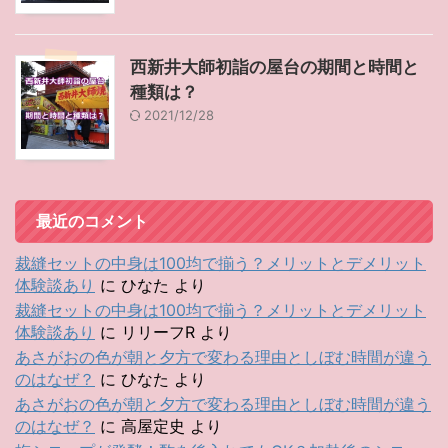
西新井大師初詣の屋台の期間と時間と
種類は？
2021/12/28
最近のコメント
裁縫セットの中身は100均で揃う？メリットとデメリット
体験談あり
に
ひなた
より
裁縫セットの中身は100均で揃う？メリットとデメリット
体験談あり
に
リリーフR
より
あさがおの色が朝と夕方で変わる理由としぼむ時間が違う
のはなぜ？
に
ひなた
より
あさがおの色が朝と夕方で変わる理由としぼむ時間が違う
のはなぜ？
に
高屋定史
より