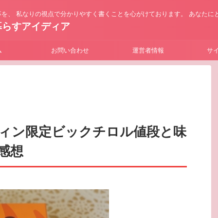
を、 私なりの視点で分かりやすく書くことを心がけております。 あなたに
暮らすアイディア
ム
お問い合わせ
運営者情報
サ
ィン限定ビックチロル値段と味
感想