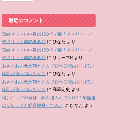
最近のコメント
裁縫セットの中身は100均で揃う？メリットと
デメリット体験談あり
に
ひなた
より
裁縫セットの中身は100均で揃う？メリットと
デメリット体験談あり
に
リリーフR
より
あさがおの色が朝と夕方で変わる理由としぼむ
時間が違うのはなぜ？
に
ひなた
より
あさがおの色が朝と夕方で変わる理由としぼむ
時間が違うのはなぜ？
に
高屋定史
より
梅シロップが発酵！酢を後入れでもOK？加熱後
のシロップと経過観察してみた
に
ひなた
より