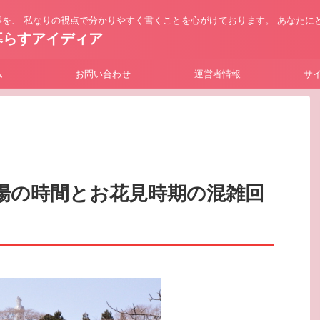
を、 私なりの視点で分かりやすく書くことを心がけております。 あなたに
暮らすアイディア
ム
お問い合わせ
運営者情報
サ
場の時間とお花見時期の混雑回