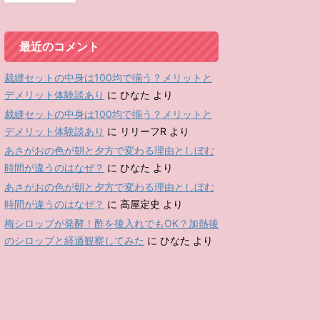
最近のコメント
裁縫セットの中身は100均で揃う？メリットと
デメリット体験談あり
に
ひなた
より
裁縫セットの中身は100均で揃う？メリットと
デメリット体験談あり
に
リリーフR
より
あさがおの色が朝と夕方で変わる理由としぼむ
時間が違うのはなぜ？
に
ひなた
より
あさがおの色が朝と夕方で変わる理由としぼむ
時間が違うのはなぜ？
に
高屋定史
より
梅シロップが発酵！酢を後入れでもOK？加熱後
のシロップと経過観察してみた
に
ひなた
より