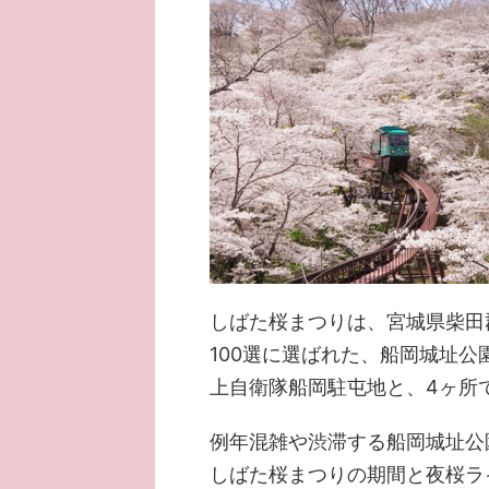
しばた桜まつりは、宮城県柴田
100選に選ばれた、船岡城址
上自衛隊船岡駐屯地と、4ヶ所
例年混雑や渋滞する船岡城址公
しばた桜まつりの期間と夜桜ラ