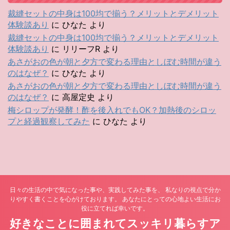
裁縫セットの中身は100均で揃う？メリットとデメリット
体験談あり
に
ひなた
より
裁縫セットの中身は100均で揃う？メリットとデメリット
体験談あり
に
リリーフR
より
あさがおの色が朝と夕方で変わる理由としぼむ時間が違う
のはなぜ？
に
ひなた
より
あさがおの色が朝と夕方で変わる理由としぼむ時間が違う
のはなぜ？
に
高屋定史
より
梅シロップが発酵！酢を後入れでもOK？加熱後のシロッ
プと経過観察してみた
に
ひなた
より
日々の生活の中で気になった事や、実践してみた事を、 私なりの視点で分か
りやすく書くことを心がけております。 あなたにとっての心地よい生活にお
役に立てれば幸いです。
好きなことに囲まれてスッキリ暮らすア