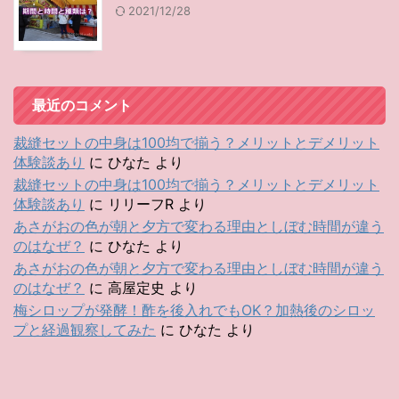
2021/12/28
最近のコメント
裁縫セットの中身は100均で揃う？メリットとデメリット
体験談あり
に
ひなた
より
裁縫セットの中身は100均で揃う？メリットとデメリット
体験談あり
に
リリーフR
より
あさがおの色が朝と夕方で変わる理由としぼむ時間が違う
のはなぜ？
に
ひなた
より
あさがおの色が朝と夕方で変わる理由としぼむ時間が違う
のはなぜ？
に
高屋定史
より
梅シロップが発酵！酢を後入れでもOK？加熱後のシロッ
プと経過観察してみた
に
ひなた
より