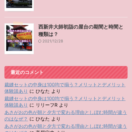
西新井大師初詣の屋台の期間と時間と
種類は？
2021/12/28
最近のコメント
裁縫セットの中身は100均で揃う？メリットとデメリット
体験談あり
に
ひなた
より
裁縫セットの中身は100均で揃う？メリットとデメリット
体験談あり
に
リリーフR
より
あさがおの色が朝と夕方で変わる理由としぼむ時間が違う
のはなぜ？
に
ひなた
より
あさがおの色が朝と夕方で変わる理由としぼむ時間が違う