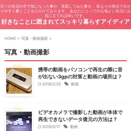
日々の生活の中で気になった事や、実践してみた事を、 私なりの視点で分か
りやすく書くことを心がけております。 あなたにとっての心地よい生活にお
役に立てれば幸いです。
好きなことに囲まれてスッキリ暮らすアイディア
HOME
>
写真・動画撮影
>
写真・動画撮影
携帯の動画をパソコンで再生の際に音
が出ない3gpの対策と動画の場所は？
2018/2/25
動画
ビデオカメラで撮影した動画が本体で
再生できないデータ復元の方法は？
2019/5/17
動画