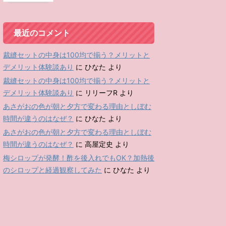
最近のコメント
裁縫セットの中身は100均で揃う？メリットと
デメリット体験談あり
に
ひなた
より
裁縫セットの中身は100均で揃う？メリットと
デメリット体験談あり
に
リリーフR
より
あさがおの色が朝と夕方で変わる理由としぼむ
時間が違うのはなぜ？
に
ひなた
より
あさがおの色が朝と夕方で変わる理由としぼむ
時間が違うのはなぜ？
に
高屋定史
より
梅シロップが発酵！酢を後入れでもOK？加熱後
のシロップと経過観察してみた
に
ひなた
より