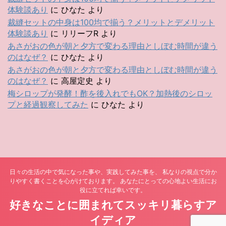
体験談あり
に
ひなた
より
裁縫セットの中身は100均で揃う？メリットとデメリット
体験談あり
に
リリーフR
より
あさがおの色が朝と夕方で変わる理由としぼむ時間が違う
のはなぜ？
に
ひなた
より
あさがおの色が朝と夕方で変わる理由としぼむ時間が違う
のはなぜ？
に
高屋定史
より
梅シロップが発酵！酢を後入れでもOK？加熱後のシロッ
プと経過観察してみた
に
ひなた
より
日々の生活の中で気になった事や、実践してみた事を、 私なりの視点で分か
りやすく書くことを心がけております。 あなたにとっての心地よい生活にお
役に立てれば幸いです。
好きなことに囲まれてスッキリ暮らすア
イディア