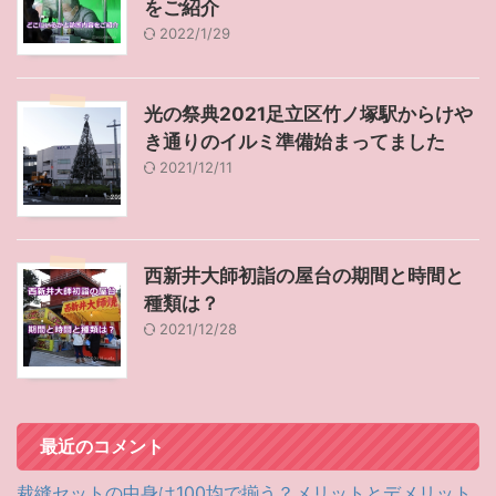
をご紹介
2022/1/29
光の祭典2021足立区竹ノ塚駅からけや
き通りのイルミ準備始まってました
2021/12/11
西新井大師初詣の屋台の期間と時間と
種類は？
2021/12/28
最近のコメント
裁縫セットの中身は100均で揃う？メリットとデメリット