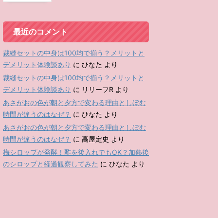
最近のコメント
裁縫セットの中身は100均で揃う？メリットと
デメリット体験談あり
に
ひなた
より
裁縫セットの中身は100均で揃う？メリットと
デメリット体験談あり
に
リリーフR
より
あさがおの色が朝と夕方で変わる理由としぼむ
時間が違うのはなぜ？
に
ひなた
より
あさがおの色が朝と夕方で変わる理由としぼむ
時間が違うのはなぜ？
に
高屋定史
より
梅シロップが発酵！酢を後入れでもOK？加熱後
のシロップと経過観察してみた
に
ひなた
より