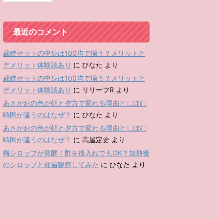
最近のコメント
裁縫セットの中身は100均で揃う？メリットと
デメリット体験談あり
に
ひなた
より
裁縫セットの中身は100均で揃う？メリットと
デメリット体験談あり
に
リリーフR
より
あさがおの色が朝と夕方で変わる理由としぼむ
時間が違うのはなぜ？
に
ひなた
より
あさがおの色が朝と夕方で変わる理由としぼむ
時間が違うのはなぜ？
に
高屋定史
より
梅シロップが発酵！酢を後入れでもOK？加熱後
のシロップと経過観察してみた
に
ひなた
より