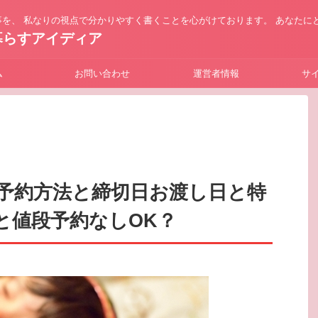
を、 私なりの視点で分かりやすく書くことを心がけております。 あなたに
暮らすアイディア
ム
お問い合わせ
運営者情報
サ
予約方法と締切日お渡し日と特
と値段予約なしOK？