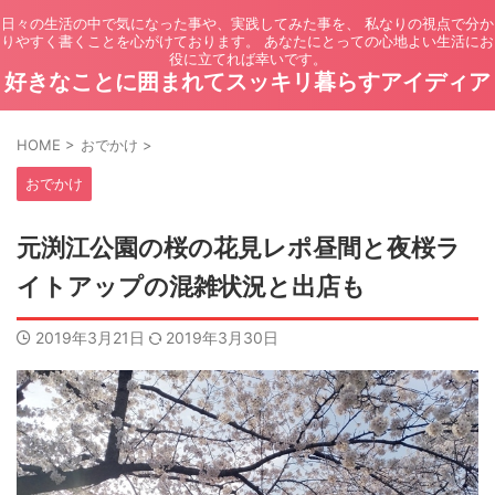
日々の生活の中で気になった事や、実践してみた事を、 私なりの視点で分か
りやすく書くことを心がけております。 あなたにとっての心地よい生活にお
役に立てれば幸いです。
好きなことに囲まれてスッキリ暮らすアイディア
HOME
>
おでかけ
>
おでかけ
元渕江公園の桜の花見レポ昼間と夜桜ラ
イトアップの混雑状況と出店も
2019年3月21日
2019年3月30日