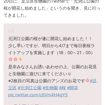
20日に、足立区生物園のTwitterで「元渕江公園の
桜が開花し始めました」というのを聞き、見に行っ
てきました。
元渕江公園の桜が遂に開花し始めました！！
少し早いですが、明日から4/7まで毎日夜桜ラ
イトアップを実施します（18：00～21：00）
是非みなさんお誘いあわせの上、公園のお花見
と生物園に遊びに来てください☺
※2枚目の写真は公園のアンズのお花です
#足
立区
#元渕江公園
#生物園
#桜
#開花
pic.twitter.com/c6Vm4H4gY5