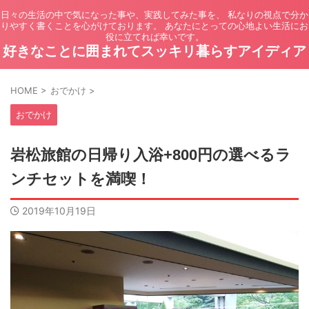
日々の生活の中で気になった事や、実践してみた事を、 私なりの視点で分か
りやすく書くことを心がけております。 あなたにとっての心地よい生活にお
役に立てれば幸いです。
好きなことに囲まれてスッキリ暮らすアイディア
HOME
>
おでかけ
>
おでかけ
岩松旅館の日帰り入浴+800円の選べるラ
ンチセットを満喫！
2019年10月19日