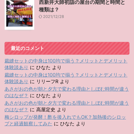
西新井大師初詣の屋台の期間と時間と
種類は？
2021/12/28
最近のコメント
裁縫セットの中身は100均で揃う？メリットとデメリット
体験談あり
に
ひなた
より
裁縫セットの中身は100均で揃う？メリットとデメリット
体験談あり
に
リリーフR
より
あさがおの色が朝と夕方で変わる理由としぼむ時間が違う
のはなぜ？
に
ひなた
より
あさがおの色が朝と夕方で変わる理由としぼむ時間が違う
のはなぜ？
に
高屋定史
より
梅シロップが発酵！酢を後入れでもOK？加熱後のシロッ
プと経過観察してみた
に
ひなた
より