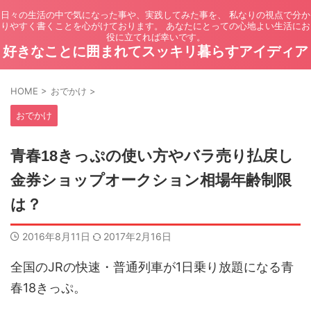
日々の生活の中で気になった事や、実践してみた事を、 私なりの視点で分か
りやすく書くことを心がけております。 あなたにとっての心地よい生活にお
役に立てれば幸いです。
好きなことに囲まれてスッキリ暮らすアイディア
HOME
>
おでかけ
>
おでかけ
青春18きっぷの使い方やバラ売り払戻し
金券ショップオークション相場年齢制限
は？
2016年8月11日
2017年2月16日
全国のJRの快速・普通列車が1日乗り放題になる青
春18きっぷ。