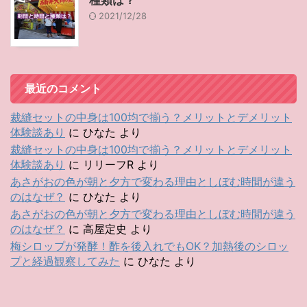
種類は？
2021/12/28
最近のコメント
裁縫セットの中身は100均で揃う？メリットとデメリット
体験談あり
に
ひなた
より
裁縫セットの中身は100均で揃う？メリットとデメリット
体験談あり
に
リリーフR
より
あさがおの色が朝と夕方で変わる理由としぼむ時間が違う
のはなぜ？
に
ひなた
より
あさがおの色が朝と夕方で変わる理由としぼむ時間が違う
のはなぜ？
に
高屋定史
より
梅シロップが発酵！酢を後入れでもOK？加熱後のシロッ
プと経過観察してみた
に
ひなた
より