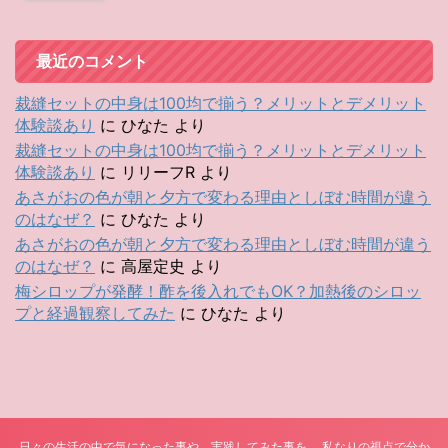
最近のコメント
裁縫セットの中身は100均で揃う？メリットとデメリット
体験談あり
に
ひなた
より
裁縫セットの中身は100均で揃う？メリットとデメリット
体験談あり
に
リリーフR
より
あさがおの色が朝と夕方で変わる理由としぼむ時間が違う
のはなぜ？
に
ひなた
より
あさがおの色が朝と夕方で変わる理由としぼむ時間が違う
のはなぜ？
に
高屋定史
より
梅シロップが発酵！酢を後入れでもOK？加熱後のシロッ
プと経過観察してみた
に
ひなた
より
日々の生活の中で気になった事や、実践してみた事を、 私なりの視点で分か