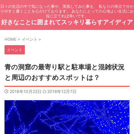
日々の生活の中で気になった事や、実践してみた事を、 私なりの視点で分か
りやすく書くことを心がけております。 あなたにとっての心地よい生活にお
役に立てれば幸いです。
好きなことに囲まれてスッキリ暮らすアイディア
HOME
>
イベント
>
イベント
青の洞窟の最寄り駅と駐車場と混雑状況
と周辺のおすすめスポットは？
2018年10月22日
2018年12月7日