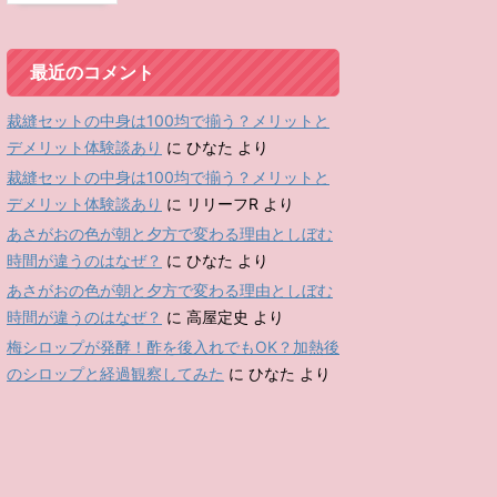
最近のコメント
裁縫セットの中身は100均で揃う？メリットと
デメリット体験談あり
に
ひなた
より
裁縫セットの中身は100均で揃う？メリットと
デメリット体験談あり
に
リリーフR
より
あさがおの色が朝と夕方で変わる理由としぼむ
時間が違うのはなぜ？
に
ひなた
より
あさがおの色が朝と夕方で変わる理由としぼむ
時間が違うのはなぜ？
に
高屋定史
より
梅シロップが発酵！酢を後入れでもOK？加熱後
のシロップと経過観察してみた
に
ひなた
より