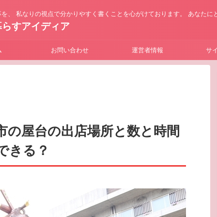
を、 私なりの視点で分かりやすく書くことを心がけております。 あなたに
暮らすアイディア
ム
お問い合わせ
運営者情報
サ
市の屋台の出店場所と数と時間
できる？