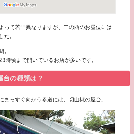
よって若干異なりますが、二の酉のお昼位には
した。
間。
23時頃まで開いているお店が多いです。
屋台の種類は？
にまっすぐ向かう参道には、切山椒の屋台。