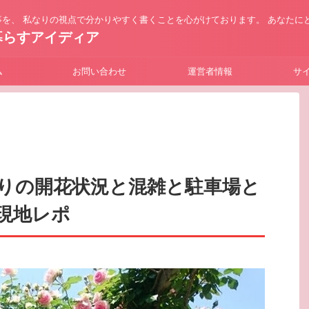
を、 私なりの視点で分かりやすく書くことを心がけております。 あなたに
暮らすアイディア
ム
お問い合わせ
運営者情報
サ
りの開花状況と混雑と駐車場と
現地レポ