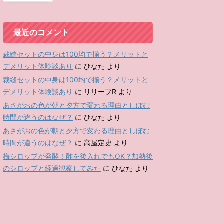
最近のコメント
裁縫セットの中身は100均で揃う？メリットと
デメリット体験談あり
に
ひなた
より
裁縫セットの中身は100均で揃う？メリットと
デメリット体験談あり
に
リリーフR
より
あさがおの色が朝と夕方で変わる理由としぼむ
時間が違うのはなぜ？
に
ひなた
より
あさがおの色が朝と夕方で変わる理由としぼむ
時間が違うのはなぜ？
に
高屋定史
より
梅シロップが発酵！酢を後入れでもOK？加熱後
のシロップと経過観察してみた
に
ひなた
より