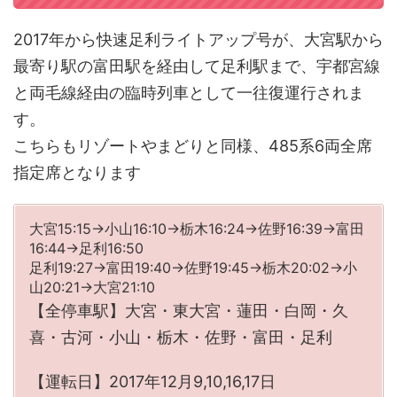
2017年から快速足利ライトアップ号が、大宮駅から
最寄り駅の富田駅を経由して足利駅まで、宇都宮線
と両毛線経由の臨時列車として一往復運行されま
す。
こちらもリゾートやまどりと同様、485系6両全席
指定席となります
大宮15:15→小山16:10→栃木16:24→佐野16:39→富田
16:44→足利16:50
足利19:27→富田19:40→佐野19:45→栃木20:02→小
山20:21→大宮21:10
【全停車駅】大宮・東大宮・蓮田・白岡・久
喜・古河・小山・栃木・佐野・富田・足利
【運転日】2017年12月9,10,16,17日