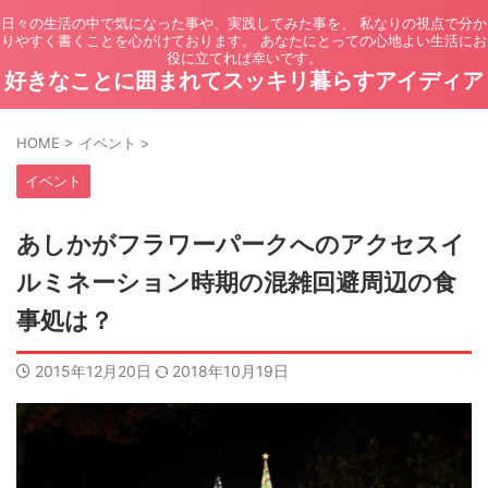
日々の生活の中で気になった事や、実践してみた事を、 私なりの視点で分か
りやすく書くことを心がけております。 あなたにとっての心地よい生活にお
役に立てれば幸いです。
好きなことに囲まれてスッキリ暮らすアイディア
HOME
>
イベント
>
イベント
あしかがフラワーパークへのアクセスイ
ルミネーション時期の混雑回避周辺の食
事処は？
2015年12月20日
2018年10月19日