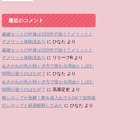
最近のコメント
裁縫セットの中身は100均で揃う？メリットと
デメリット体験談あり
に
ひなた
より
裁縫セットの中身は100均で揃う？メリットと
デメリット体験談あり
に
リリーフR
より
あさがおの色が朝と夕方で変わる理由としぼむ
時間が違うのはなぜ？
に
ひなた
より
あさがおの色が朝と夕方で変わる理由としぼむ
時間が違うのはなぜ？
に
高屋定史
より
梅シロップが発酵！酢を後入れでもOK？加熱後
のシロップと経過観察してみた
に
ひなた
より