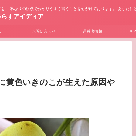
を、 私なりの視点で分かりやすく書くことを心がけております。 あなたに
暮らすアイディア
ム
お問い合わせ
運営者情報
サ
に黄色いきのこが生えた原因や