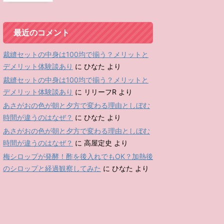
最近のコメント
裁縫セットの中身は100均で揃う？メリットと
デメリット体験談あり
に
ひなた
より
裁縫セットの中身は100均で揃う？メリットと
デメリット体験談あり
に
リリーフR
より
あさがおの色が朝と夕方で変わる理由としぼむ
時間が違うのはなぜ？
に
ひなた
より
あさがおの色が朝と夕方で変わる理由としぼむ
時間が違うのはなぜ？
に
高屋定史
より
梅シロップが発酵！酢を後入れでもOK？加熱後
のシロップと経過観察してみた
に
ひなた
より