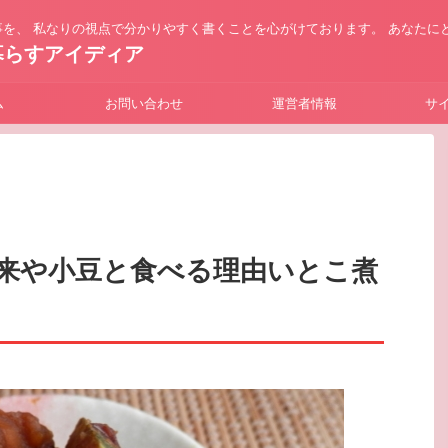
を、 私なりの視点で分かりやすく書くことを心がけております。 あなたに
暮らすアイディア
ム
お問い合わせ
運営者情報
サ
来や小豆と食べる理由いとこ煮