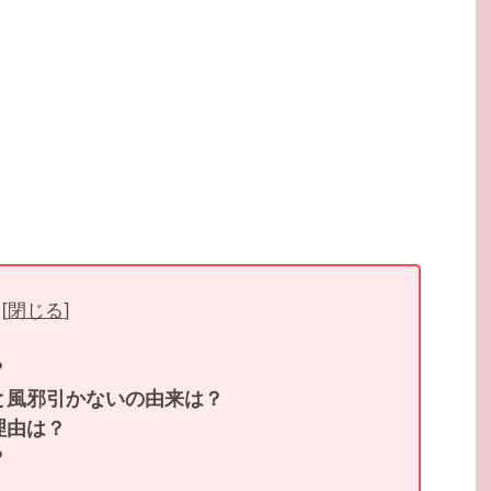
[
閉じる
]
？
と風邪引かないの由来は？
理由は？
？