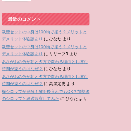
最近のコメント
裁縫セットの中身は100均で揃う？メリットと
デメリット体験談あり
に
ひなた
より
裁縫セットの中身は100均で揃う？メリットと
デメリット体験談あり
に
リリーフR
より
あさがおの色が朝と夕方で変わる理由としぼむ
時間が違うのはなぜ？
に
ひなた
より
あさがおの色が朝と夕方で変わる理由としぼむ
時間が違うのはなぜ？
に
高屋定史
より
梅シロップが発酵！酢を後入れでもOK？加熱後
のシロップと経過観察してみた
に
ひなた
より