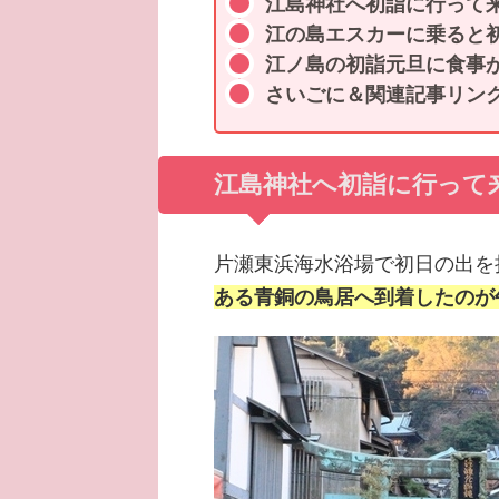
江島神社へ初詣に行って
江の島エスカーに乗ると
江ノ島の初詣元旦に食事
さいごに＆関連記事リン
江島神社へ初詣に行って
片瀬東浜海水浴場で初日の出を
ある青銅の鳥居へ到着したのが