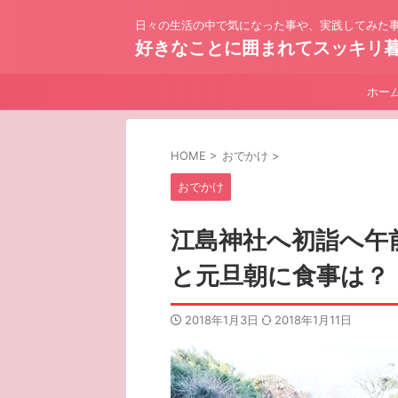
日々の生活の中で気になった事や、実践してみた事
好きなことに囲まれてスッキリ
ホー
HOME
>
おでかけ
>
おでかけ
江島神社へ初詣へ午
と元旦朝に食事は？
2018年1月3日
2018年1月11日