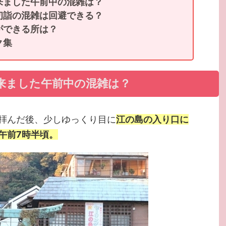
来ました午前中の混雑は？
初詣の混雑は回避できる？
ができる所は？
ク集
来ました午前中の混雑は？
拝んだ後、少しゆっくり目に
江の島の入り口に
午前7時半頃。