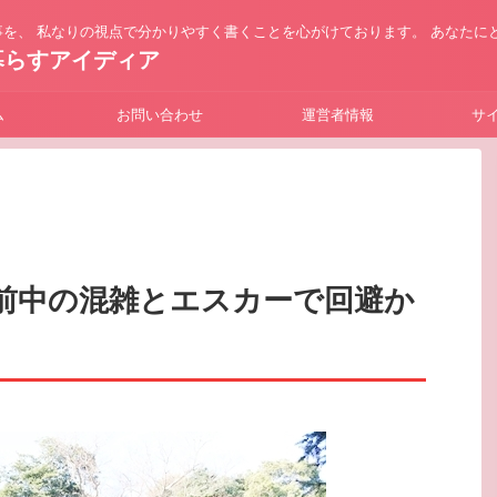
を、 私なりの視点で分かりやすく書くことを心がけております。 あなたに
暮らすアイディア
ム
お問い合わせ
運営者情報
サ
前中の混雑とエスカーで回避か