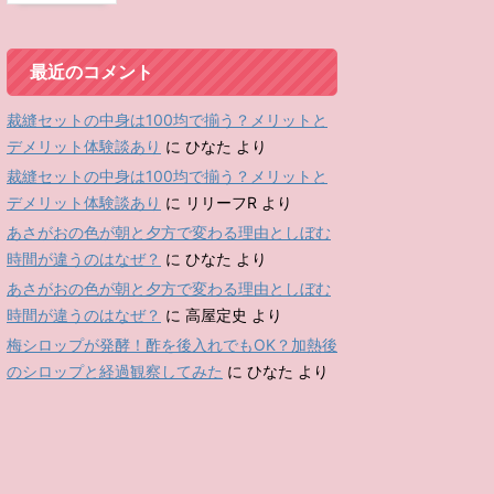
最近のコメント
裁縫セットの中身は100均で揃う？メリットと
デメリット体験談あり
に
ひなた
より
裁縫セットの中身は100均で揃う？メリットと
デメリット体験談あり
に
リリーフR
より
あさがおの色が朝と夕方で変わる理由としぼむ
時間が違うのはなぜ？
に
ひなた
より
あさがおの色が朝と夕方で変わる理由としぼむ
時間が違うのはなぜ？
に
高屋定史
より
梅シロップが発酵！酢を後入れでもOK？加熱後
のシロップと経過観察してみた
に
ひなた
より