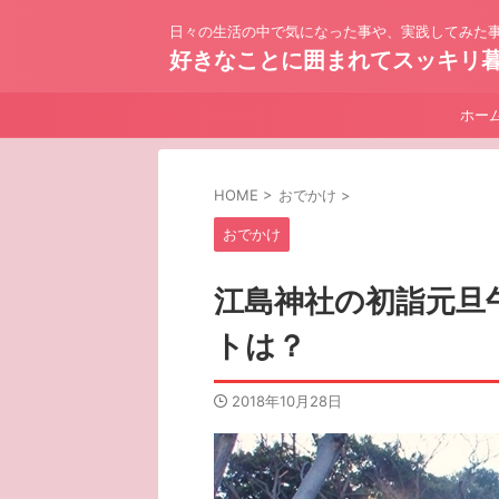
日々の生活の中で気になった事や、実践してみた事
好きなことに囲まれてスッキリ
ホー
HOME
>
おでかけ
>
おでかけ
江島神社の初詣元旦
トは？
2018年10月28日