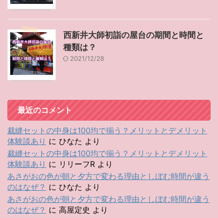
西新井大師初詣の屋台の期間と時間と
種類は？
2021/12/28
最近のコメント
裁縫セットの中身は100均で揃う？メリットとデメリット
体験談あり
に
ひなた
より
裁縫セットの中身は100均で揃う？メリットとデメリット
体験談あり
に
リリーフR
より
あさがおの色が朝と夕方で変わる理由としぼむ時間が違う
のはなぜ？
に
ひなた
より
あさがおの色が朝と夕方で変わる理由としぼむ時間が違う
のはなぜ？
に
高屋定史
より