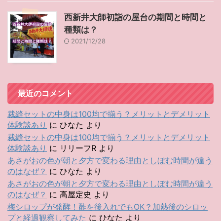
西新井大師初詣の屋台の期間と時間と
種類は？
2021/12/28
最近のコメント
裁縫セットの中身は100均で揃う？メリットとデメリット
体験談あり
に
ひなた
より
裁縫セットの中身は100均で揃う？メリットとデメリット
体験談あり
に
リリーフR
より
あさがおの色が朝と夕方で変わる理由としぼむ時間が違う
のはなぜ？
に
ひなた
より
あさがおの色が朝と夕方で変わる理由としぼむ時間が違う
のはなぜ？
に
高屋定史
より
梅シロップが発酵！酢を後入れでもOK？加熱後のシロッ
プと経過観察してみた
に
ひなた
より