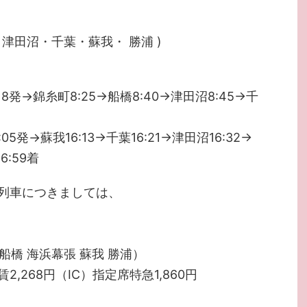
津田沼・千葉・蘇我・ 勝浦 )
発→錦糸町8:25→船橋8:40→津田沼8:45→千
発→蘇我16:13→千葉16:21→津田沼16:32→
6:59着
列車につきましては、
西船橋 海浜幕張 蘇我 勝浦）
2,268円（IC）指定席特急1,860円