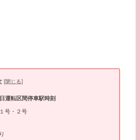
次
[
閉じる
]
日運転区間停車駅時刻
１号・２号
り