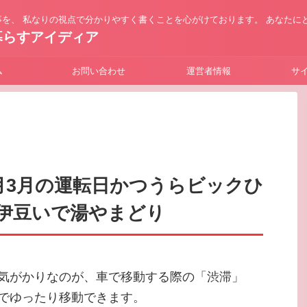
を、 私なりの視点で分かりやすく書くことを心がけております。 あなたに
暮らすアイディア
ム
お問い合わせ
運営者情報
サ
月3月の運転日かつうらビックひ
伊豆いで湯やまどり
気がかりなのが、車で移動する際の「渋滞」
でゆったり移動できます。