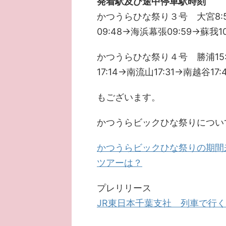
発着駅及び途中停車駅時刻
かつうらひな祭り３号 大宮8:50
09:48→海浜幕張09:59→蘇我10
かつうらひな祭り４号 勝浦15:4
17:14→南流山17:31→南越谷17:
もございます。
かつうらビックひな祭りについ
かつうらビックひな祭りの期間
ツアーは？
プレリリース
JR東日本千葉支社 列車で行