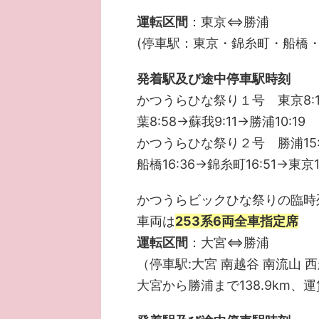
運転区間
：東京⇔勝浦
(停車駅：東京・錦糸町・船橋・
発着駅及び途中停車駅時刻
かつうらひな祭り１号 東京8:18
葉8:58→蘇我9:11→勝浦10:19
かつうらひな祭り２号 勝浦15:05
船橋16:36→錦糸町16:51→東京1
かつうらビックひな祭りの臨時
車両は
253系6両全車指定席
運転区間
：大宮⇔勝浦
（停車駅:大宮 南越谷 南流山 
大宮から勝浦まで138.9km、運賃