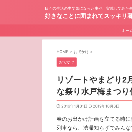
日々の生活の中で気になった事や、実践してみた事
好きなことに囲まれてスッキリ
ホー
HOME
>
おでかけ
>
おでかけ
リゾートやまどり2
な祭り水戸梅まつり
2016年1月31日
2019年10月6日
春のお出かけ計画を立てる時に
列車なら、渋滞知らずでみんな