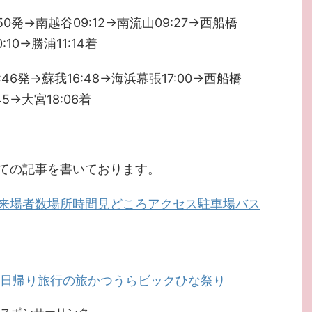
発→南越谷09:12→南流山09:27→西船橋
:10→勝浦11:14着
6発→蘇我16:48→海浜幕張17:00→西船橋
45→大宮18:06着
ての記事を書いております。
来場者数場所時間見どころアクセス駐車場バス
く日帰り旅行の旅かつうらビックひな祭り