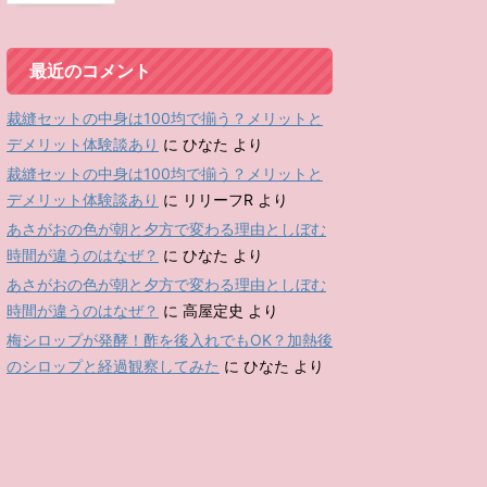
最近のコメント
裁縫セットの中身は100均で揃う？メリットと
デメリット体験談あり
に
ひなた
より
裁縫セットの中身は100均で揃う？メリットと
デメリット体験談あり
に
リリーフR
より
あさがおの色が朝と夕方で変わる理由としぼむ
時間が違うのはなぜ？
に
ひなた
より
あさがおの色が朝と夕方で変わる理由としぼむ
時間が違うのはなぜ？
に
高屋定史
より
梅シロップが発酵！酢を後入れでもOK？加熱後
のシロップと経過観察してみた
に
ひなた
より