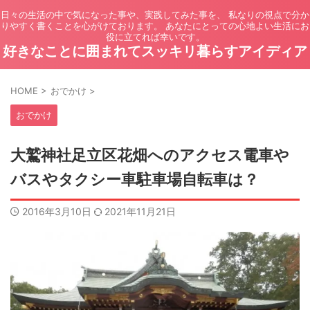
日々の生活の中で気になった事や、実践してみた事を、 私なりの視点で分か
りやすく書くことを心がけております。 あなたにとっての心地よい生活にお
役に立てれば幸いです。
好きなことに囲まれてスッキリ暮らすアイディア
HOME
>
おでかけ
>
おでかけ
大鷲神社足立区花畑へのアクセス電車や
バスやタクシー車駐車場自転車は？
2016年3月10日
2021年11月21日