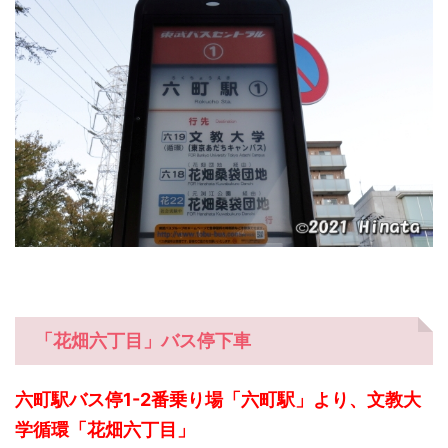
「花畑六丁目」バス停下車
六町駅バス停1-2番乗り場「六町駅」より、文教大
学循環「花畑六丁目」