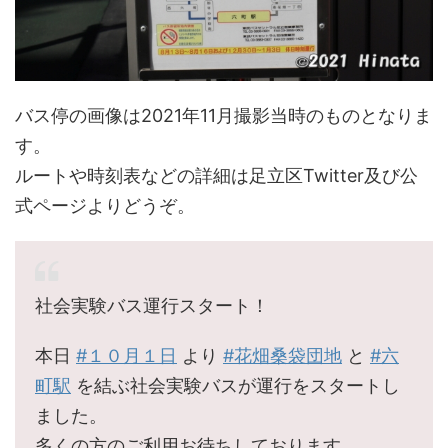
バス停の画像は2021年11月撮影当時のものとなりま
す。
ルートや時刻表などの詳細は足立区Twitter及び公
式ページよりどうぞ。
社会実験バス運行スタート！
本日
#１０月１日
より
#花畑桑袋団地
と
#六
町駅
を結ぶ社会実験バスが運行をスタートし
ました。
多くの方のご利用お待ちしております。