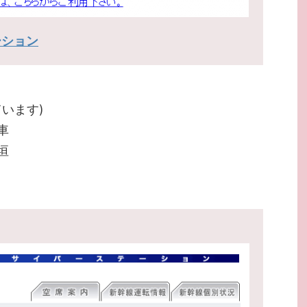
ーション
います)
車
垣