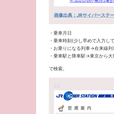
画像出典：JRサイバーステ
・乗車月日
・乗車時刻(少し早めで入力して
・お乗りになる列車→在来線列
・乗車駅と降車駅→東京から大
で検索。