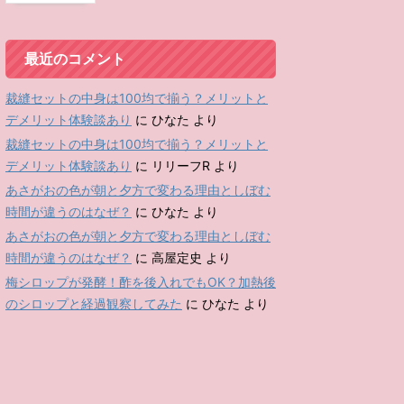
最近のコメント
裁縫セットの中身は100均で揃う？メリットと
デメリット体験談あり
に
ひなた
より
裁縫セットの中身は100均で揃う？メリットと
デメリット体験談あり
に
リリーフR
より
あさがおの色が朝と夕方で変わる理由としぼむ
時間が違うのはなぜ？
に
ひなた
より
あさがおの色が朝と夕方で変わる理由としぼむ
時間が違うのはなぜ？
に
高屋定史
より
梅シロップが発酵！酢を後入れでもOK？加熱後
のシロップと経過観察してみた
に
ひなた
より