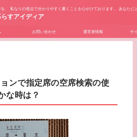
を、 私なりの視点で分かりやすく書くことを心がけております。 あなたに
暮らすアイディア
ム
お問い合わせ
運営者情報
サ
ションで指定席の空席検索の使
かな時は？