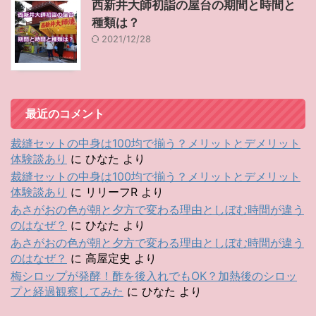
西新井大師初詣の屋台の期間と時間と
種類は？
2021/12/28
最近のコメント
裁縫セットの中身は100均で揃う？メリットとデメリット
体験談あり
に
ひなた
より
裁縫セットの中身は100均で揃う？メリットとデメリット
体験談あり
に
リリーフR
より
あさがおの色が朝と夕方で変わる理由としぼむ時間が違う
のはなぜ？
に
ひなた
より
あさがおの色が朝と夕方で変わる理由としぼむ時間が違う
のはなぜ？
に
高屋定史
より
梅シロップが発酵！酢を後入れでもOK？加熱後のシロッ
プと経過観察してみた
に
ひなた
より