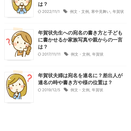
は？
2022/11/1
例文・文例
,
寒中見舞い
,
年賀状
年賀状先生への宛名の書き方と子ども
に書かせるか家族写真や親からの一言
は？
2017/11/11
例文・文例
,
年賀状
年賀状夫婦は宛名を連名に？差出人が
連名の時や書き方や様の位置は？
2019/12/5
例文・文例
,
年賀状