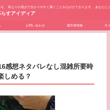
を、 私なりの視点で分かりやすく書くことを心がけております。 あなたに
暮らすアイディア
ム
お問い合わせ
運営者情報
サ
16感想ネタバレなし混雑所要時
楽しめる？