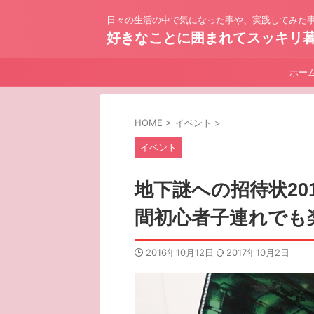
日々の生活の中で気になった事や、実践してみた事
好きなことに囲まれてスッキリ
ホー
HOME
>
イベント
>
イベント
地下謎への招待状20
間初心者子連れでも
2016年10月12日
2017年10月2日