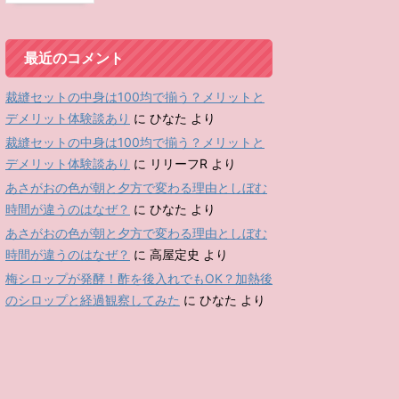
最近のコメント
裁縫セットの中身は100均で揃う？メリットと
デメリット体験談あり
に
ひなた
より
裁縫セットの中身は100均で揃う？メリットと
デメリット体験談あり
に
リリーフR
より
あさがおの色が朝と夕方で変わる理由としぼむ
時間が違うのはなぜ？
に
ひなた
より
あさがおの色が朝と夕方で変わる理由としぼむ
時間が違うのはなぜ？
に
高屋定史
より
梅シロップが発酵！酢を後入れでもOK？加熱後
のシロップと経過観察してみた
に
ひなた
より