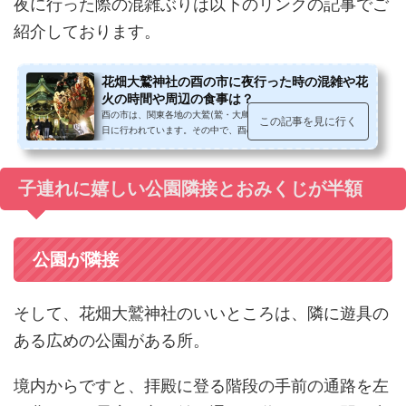
夜に行った際の混雑ぶりは以下のリンクの記事でご
紹介しております。
花畑大鷲神社の酉の市に夜行った時の混雑や花
火の時間や周辺の食事は？
酉の市は、関東各地の大鷲(鷲・大鳥)神社を中心に、11月の酉の
この記事を見に行く
日に行われています。その中で、酉の市発祥の神社と言われてい
て、「お酉さま」で親しまれてい...
子連れに嬉しい公園隣接とおみくじが半額
公園が隣接
そして、花畑大鷲神社のいいところは、隣に遊具の
ある広めの公園がある所。
境内からですと、拝殿に登る階段の手前の通路を左