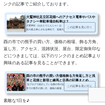
ンクの記事でご紹介しております。
大鷲神社足立区花畑へのアクセス電車やバスや
タクシー車駐車場自転車は？
大鷲神社（おおとりじんじゃ）は、東京都足立区で地元・花畑地
この記事を見に行く
区の産土神とされる神社で、花畑大鷲神社（はなはたおおとりじ
んじゃ）とも称され、静寂な雰囲...
酉の市での熊手の買い方、価格の相場、飾る方角、
返し方、アクセス、混雑状況、屋台、限定御朱印な
どにつきましては、以下のリンクのまとめ記事より
興味のある記事を見ることができます。
酉の市の熊手の買い方価格飾る方角返し方と浅
草と花畑と新宿と練馬と目黒の記事まとめ
当ブログで紹介している酉の市の記事をまとめてみました。酉の
この記事を見に行く
市での熊手の買い方、価格の相場、飾る方角、返し方、アクセ
ス、混雑状況、屋台、限定御...
素敵な1日を♪