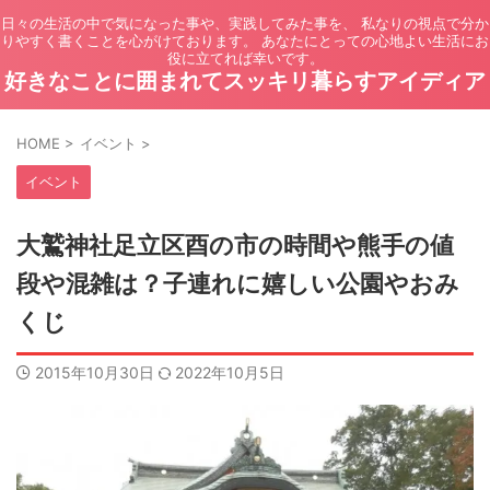
日々の生活の中で気になった事や、実践してみた事を、 私なりの視点で分か
りやすく書くことを心がけております。 あなたにとっての心地よい生活にお
役に立てれば幸いです。
好きなことに囲まれてスッキリ暮らすアイディア
HOME
>
イベント
>
イベント
大鷲神社足立区酉の市の時間や熊手の値
段や混雑は？子連れに嬉しい公園やおみ
くじ
2015年10月30日
2022年10月5日