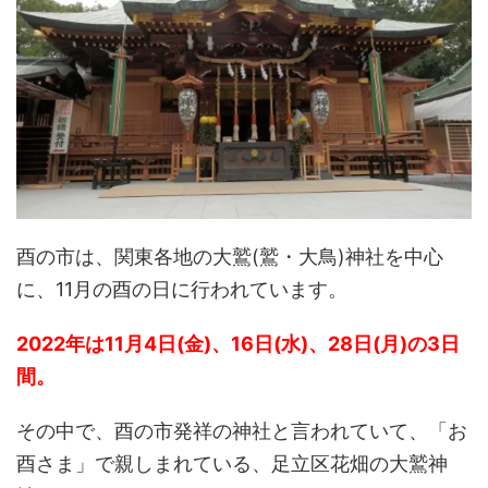
酉の市は、関東各地の大鷲(鷲・大鳥)神社を中心
に、11月の酉の日に行われています。
2022年は11月4日(金)、16日(水)、28日(月)の3日
間。
その中で、酉の市発祥の神社と言われていて、「お
酉さま」で親しまれている、足立区花畑の大鷲神