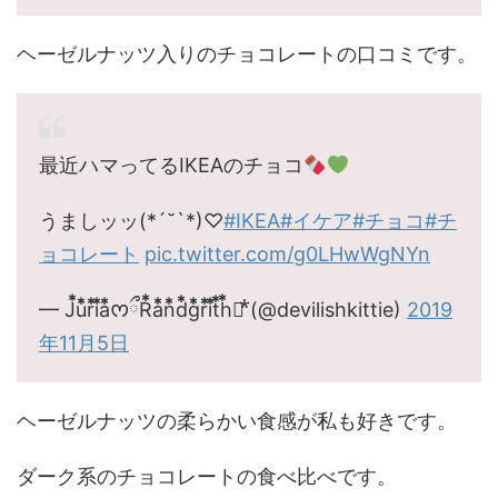
ヘーゼルナッツ入りのチョコレートの口コミです。
最近ハマってるIKEAのチョコ
うましッッ(*´˘`*)♡
#IKEA
#イケア
#チョコ
#チ
ョコレート
pic.twitter.com/g0LHwWgNYn
— J⃰u⃰r⃰i⃰a⃰ᰔྀR⃰a⃰n⃰d⃰g⃰r⃰i⃰t⃰h⃰꧂⃰ (@devilishkittie)
2019
年11月5日
ヘーゼルナッツの柔らかい食感が私も好きです。
ダーク系のチョコレートの食べ比べです。