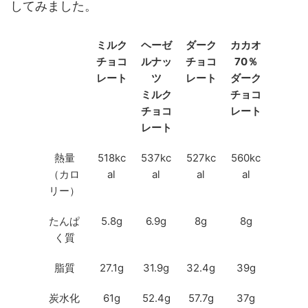
してみました。
ミルク
ヘーゼ
ダーク
カカオ
チョコ
ルナッ
チョコ
70％
レート
ツ
レート
ダーク
ミルク
チョコ
チョコ
レート
レート
熱量
518kc
537kc
527kc
560kc
（カロ
al
al
al
al
リー）
たんぱ
5.8g
6.9g
8g
8g
く質
脂質
27.1g
31.9g
32.4g
39g
炭水化
61g
52.4g
57.7g
37g