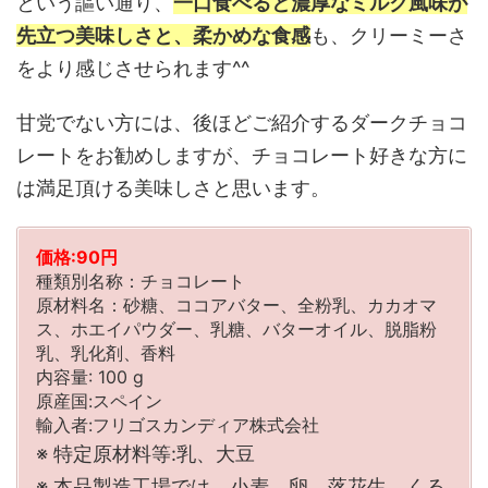
という謳い通り、
一口食べると濃厚なミルク風味が
先立つ美味しさと、柔かめな食感
も、クリーミーさ
をより感じさせられます^^
甘党でない方には、後ほどご紹介するダークチョコ
レートをお勧めしますが、チョコレート好きな方に
は満足頂ける美味しさと思います。
価格:90円
種類別名称：チョコレート
原材料名：砂糖、ココアバター、全粉乳、カカオマ
ス、ホエイパウダー、乳糖、バターオイル、脱脂粉
乳、乳化剤、香料
内容量: 100 g
原産国:スペイン
輸入者:フリゴスカンディア株式会社
※ 特定原材料等:乳、大豆
※ 本品製造工場では、小麦、卵、落花生、くる