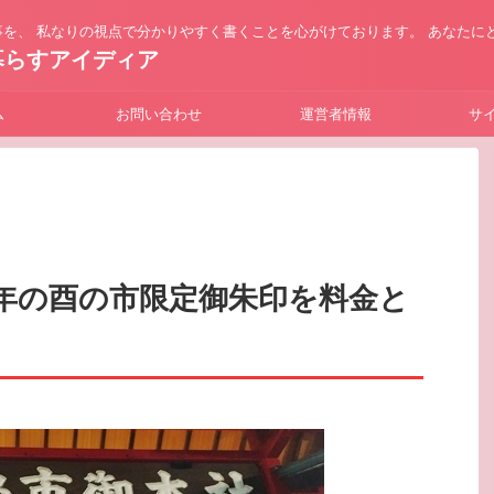
を、 私なりの視点で分かりやすく書くことを心がけております。 あなたに
暮らすアイディア
ム
お問い合わせ
運営者情報
サ
年の酉の市限定御朱印を料金と