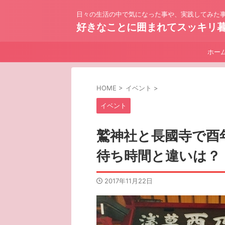
日々の生活の中で気になった事や、実践してみた事
好きなことに囲まれてスッキリ
ホー
HOME
>
イベント
>
イベント
鷲神社と長國寺で酉
待ち時間と違いは？
2017年11月22日