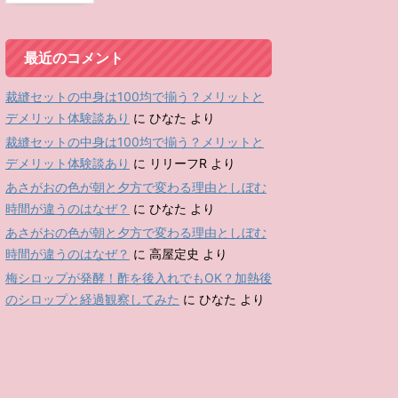
最近のコメント
裁縫セットの中身は100均で揃う？メリットと
デメリット体験談あり
に
ひなた
より
裁縫セットの中身は100均で揃う？メリットと
デメリット体験談あり
に
リリーフR
より
あさがおの色が朝と夕方で変わる理由としぼむ
時間が違うのはなぜ？
に
ひなた
より
あさがおの色が朝と夕方で変わる理由としぼむ
時間が違うのはなぜ？
に
高屋定史
より
梅シロップが発酵！酢を後入れでもOK？加熱後
のシロップと経過観察してみた
に
ひなた
より