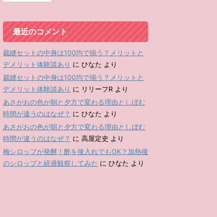
最近のコメント
裁縫セットの中身は100均で揃う？メリットと
デメリット体験談あり
に
ひなた
より
裁縫セットの中身は100均で揃う？メリットと
デメリット体験談あり
に
リリーフR
より
あさがおの色が朝と夕方で変わる理由としぼむ
時間が違うのはなぜ？
に
ひなた
より
あさがおの色が朝と夕方で変わる理由としぼむ
時間が違うのはなぜ？
に
高屋定史
より
梅シロップが発酵！酢を後入れでもOK？加熱後
のシロップと経過観察してみた
に
ひなた
より