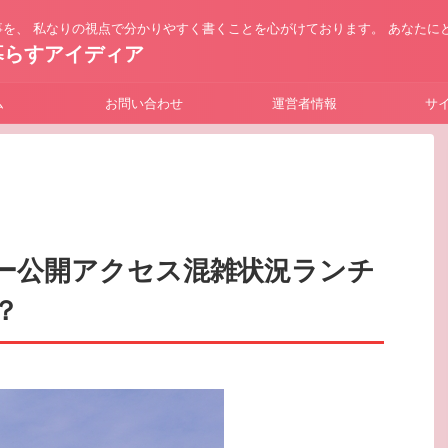
を、 私なりの視点で分かりやすく書くことを心がけております。 あなたに
暮らすアイディア
ム
お問い合わせ
運営者情報
サ
ー公開アクセス混雑状況ランチ
？