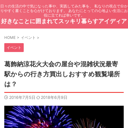
日々の生活の中で気になった事や、実践してみた事を、 私なりの視点で分か
りやすく書くことを心がけております。 あなたにとっての心地よい生活にお
役に立てれば幸いです。
好きなことに囲まれてスッキリ暮らすアイディア
HOME
>
イベント
>
イベント
葛飾納涼花火大会の屋台や混雑状況最寄
駅からの行き方買出しおすすめ観覧場所
は？
2016年7月5日
2018年6月9日