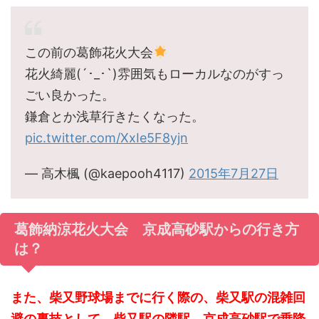
この前の葛飾花火大会
花火綺麗(´･_･`)雰囲気もローカルなのがすっ
ごい良かった。
鎌倉とか浅草行きたくなった。
pic.twitter.com/XxIe5F8yjn
— 高木楓 (@kaepooh4117)
2015年7月27日
葛飾納涼花火大会 京成高砂駅からの行き方
は？
また、柴又野球場までに行く際の、柴又駅の混雑回
避の裏技として、柴又駅の隣駅、京成高砂駅で乗降