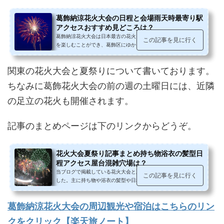
葛飾納涼花火大会の日程と会場雨天時最寄り駅
アクセスおすすめ見どころは？
葛飾納涼花火大会は日本最古の花火・火の色が赤橙色のみの和火
この記事を見に行く
を楽しむことができ、葛飾区にゆかりのあるものをモチーフにし
た花火や、全国大会で総理大臣賞...
関東の花火大会と夏祭りについて書いております。
ちなみに葛飾花火大会の前の週の土曜日には、近隣
の足立の花火も開催されます。
記事のまとめページは下のリンクからどうぞ。
花火大会夏祭り記事まとめ持ち物浴衣の髪型日
程アクセス屋台混雑穴場は？
当ブログで掲載している花火大会と夏祭りの記事をまとめてみま
この記事を見に行く
した。主に持ち物や浴衣の髪型や日程最寄り駅アクセス屋台の有
無や混雑や穴場見どころ値段や買...
葛飾納涼花火大会の周辺観光や宿泊はこちらのリン
クをクリック【楽天旅ノート】