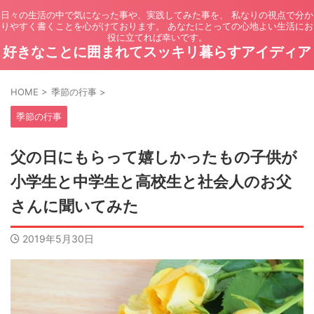
日々の生活の中で気になった事や、実践してみた事を、 私なりの視点で分か
りやすく書くことを心がけております。 あなたにとっての心地よい生活にお
役に立てれば幸いです。
好きなことに囲まれてスッキリ暮らすアイディア
HOME
>
季節の行事
>
季節の行事
父の日にもらって嬉しかったもの子供が
小学生と中学生と高校生と社会人のお父
さんに聞いてみた
2019年5月30日