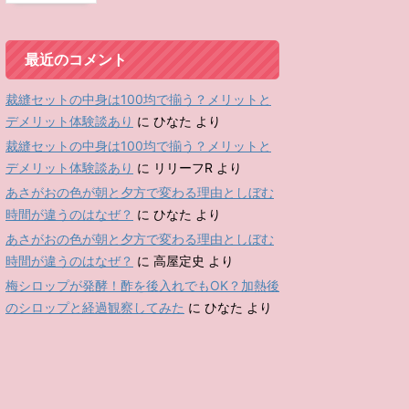
最近のコメント
裁縫セットの中身は100均で揃う？メリットと
デメリット体験談あり
に
ひなた
より
裁縫セットの中身は100均で揃う？メリットと
デメリット体験談あり
に
リリーフR
より
あさがおの色が朝と夕方で変わる理由としぼむ
時間が違うのはなぜ？
に
ひなた
より
あさがおの色が朝と夕方で変わる理由としぼむ
時間が違うのはなぜ？
に
高屋定史
より
梅シロップが発酵！酢を後入れでもOK？加熱後
のシロップと経過観察してみた
に
ひなた
より