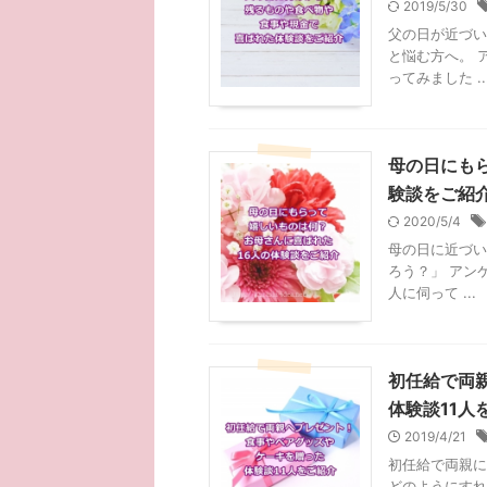
2019/5/30
父の日が近づい
と悩む方へ。 
ってみました ..
母の日にも
験談をご紹
2020/5/4
母の日に近づい
ろう？」 アン
人に伺って ...
初任給で両
体験談11人
2019/4/21
初任給で両親に
どのようにすれ