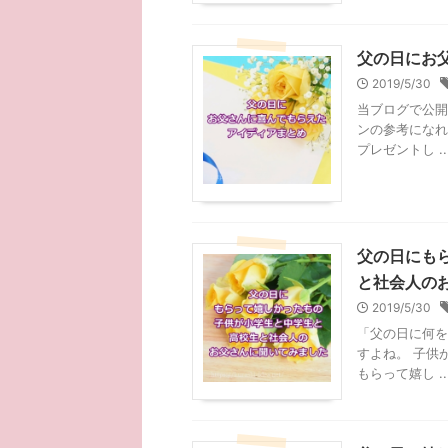
父の日にお
2019/5/30
当ブログで公開
ンの参考になれ
プレゼントし ..
父の日にも
と社会人の
2019/5/30
「父の日に何を
すよね。 子供
もらって嬉し ..