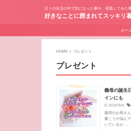
日々の生活の中で気になった事や、実践してみた事
好きなことに囲まれてスッキリ
ホー
HOME
>
プレゼント
プレゼント
義母の誕生
インにも
2020/5/4
義理のお母さん
書こうか悩んで
いているか ...