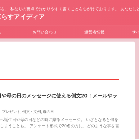
を、 私なりの視点で分かりやすく書くことを心がけております。 あなたに
暮らすアイディア
ム
お問い合わせ
運営者情報
サ
日や母の日のメッセージに使える例文20！メールやラ
プレゼント
,
例文・文例
,
母の日
へ誕生日や母の日などの時に贈るメッセージ。 いざとなると何を
しまうことも。 アンケート形式で20名の方に、どのような事を書