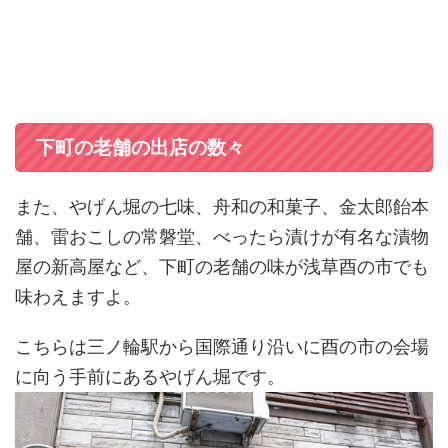
下町の老舗の出店の数々
また、やげん堀の七味、舟和の和菓子、金太郎飴本
舗、雷おこしの常磐堂、べったら漬けが有名な漬物
屋の新高屋など、下町の老舗の味が浅草酉の市でも
味わえますよ。
こちらは三ノ輪駅から国際通り沿いに酉の市の会場
に向う手前にあるやげん堀です。