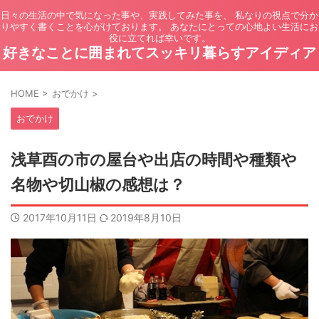
日々の生活の中で気になった事や、実践してみた事を、 私なりの視点で分か
りやすく書くことを心がけております。 あなたにとっての心地よい生活にお
役に立てれば幸いです。
好きなことに囲まれてスッキリ暮らすアイディア
HOME
>
おでかけ
>
おでかけ
浅草酉の市の屋台や出店の時間や種類や
名物や切山椒の感想は？
2017年10月11日
2019年8月10日