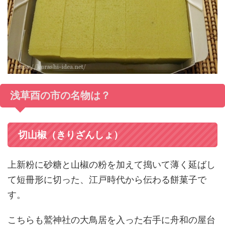
浅草酉の市の名物は？
切山椒（きりざんしょ）
上新粉に砂糖と山椒の粉を加えて搗いて薄く延ばし
て短冊形に切った、江戸時代から伝わる餅菓子で
す。
こちらも鷲神社の大鳥居を入った右手に舟和の屋台