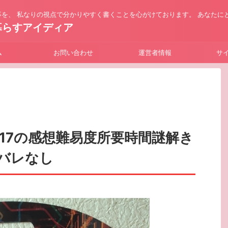
を、 私なりの視点で分かりやすく書くことを心がけております。 あなたに
暮らすアイディア
ム
お問い合わせ
運営者情報
サ
17の感想難易度所要時間謎解き
バレなし