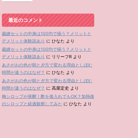
最近のコメント
裁縫セットの中身は100均で揃う？メリットと
デメリット体験談あり
に
ひなた
より
裁縫セットの中身は100均で揃う？メリットと
デメリット体験談あり
に
リリーフR
より
あさがおの色が朝と夕方で変わる理由としぼむ
時間が違うのはなぜ？
に
ひなた
より
あさがおの色が朝と夕方で変わる理由としぼむ
時間が違うのはなぜ？
に
高屋定史
より
梅シロップが発酵！酢を後入れでもOK？加熱後
のシロップと経過観察してみた
に
ひなた
より