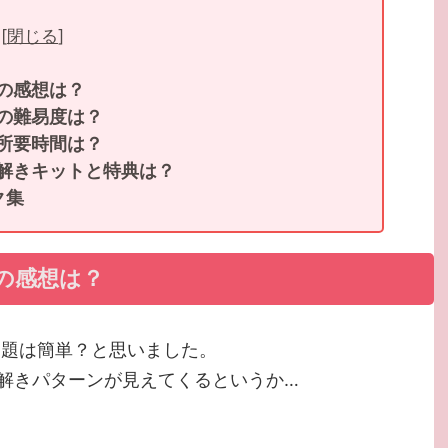
[
閉じる
]
年の感想は？
年の難易度は？
年所要時間は？
謎解きキットと特典は？
ク集
年の感想は？
問題は簡単？と思いました。
解きパターンが見えてくるというか…