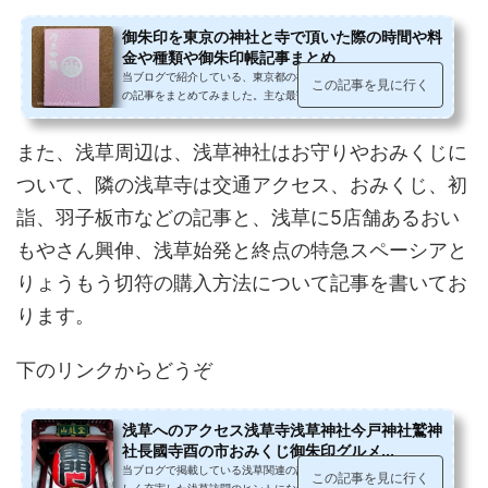
御朱印を東京の神社と寺で頂いた際の時間や料
金や種類や御朱印帳記事まとめ
当ブログで紹介している、東京都の神社と寺でいただいた御朱印
この記事を見に行く
の記事をまとめてみました。主な最寄駅や市区町村毎にあいうえ
お順で掲載しております。時間や...
また、浅草周辺は、浅草神社はお守りやおみくじに
ついて、隣の浅草寺は交通アクセス、おみくじ、初
詣、羽子板市などの記事と、浅草に5店舗あるおい
もやさん興伸、浅草始発と終点の特急スペーシアと
りょうもう切符の購入方法について記事を書いてお
ります。
下のリンクからどうぞ
浅草へのアクセス浅草寺浅草神社今戸神社鷲神
社長國寺酉の市おみくじ御朱印グルメ...
当ブログで掲載している浅草関連の記事をまとめてみました。楽
この記事を見に行く
しく充実した浅草訪問のヒントになれば幸いです。浅草までのア