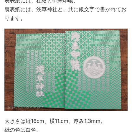
表表紙には、社紋と御朱印帳、
裏表紙には、浅草神社と、共に銀文字で書かれてお
ります。
大きさは縦16cm、横11.cm、厚み1.3mm。
紙の色は白色。