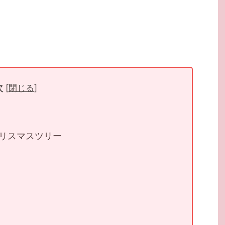
次
[
閉じる
]
リスマスツリー