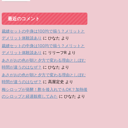
最近のコメント
裁縫セットの中身は100均で揃う？メリットと
デメリット体験談あり
に
ひなた
より
裁縫セットの中身は100均で揃う？メリットと
デメリット体験談あり
に
リリーフR
より
あさがおの色が朝と夕方で変わる理由としぼむ
時間が違うのはなぜ？
に
ひなた
より
あさがおの色が朝と夕方で変わる理由としぼむ
時間が違うのはなぜ？
に
高屋定史
より
梅シロップが発酵！酢を後入れでもOK？加熱後
のシロップと経過観察してみた
に
ひなた
より