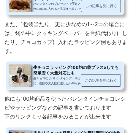
バレンタインのプレゼントで王道ともいわれる生チョコ。本命向
この記事を見に行く
けには箱に入れると見栄えも良いですが、友チョコなど、渡す人
数が多かったり、一人当たりの個...
また、1包装当たり、更に少なめの1～2コの場合に
は、袋の中にクッキングペーパーを台紙代わりにし
たり、チョコカップに入れたラッピング例もありま
す。
生チョコラッピング100均の袋プラスαしても
簡単安く大量対応にも
生チョコなどバレンタインデー向けのお菓子をラッピングする時
この記事を見に行く
に、複数や大人数に渡したい時もありますよね。とはいえ、ラッ
ピングに時間や手間がかかるのは...
他にも100均商品を使ったバレンタインチョコレシ
ピやラッピングなどの記事を書いております。
下のリンクより各記事をみることが出来ます。
手作りチョコの簡単レシピと賞味期限100均ラ