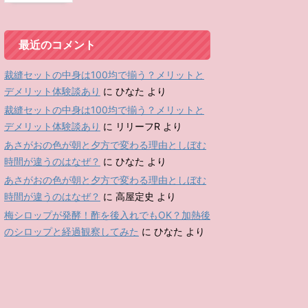
最近のコメント
裁縫セットの中身は100均で揃う？メリットと
デメリット体験談あり
に
ひなた
より
裁縫セットの中身は100均で揃う？メリットと
デメリット体験談あり
に
リリーフR
より
あさがおの色が朝と夕方で変わる理由としぼむ
時間が違うのはなぜ？
に
ひなた
より
あさがおの色が朝と夕方で変わる理由としぼむ
時間が違うのはなぜ？
に
高屋定史
より
梅シロップが発酵！酢を後入れでもOK？加熱後
のシロップと経過観察してみた
に
ひなた
より