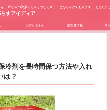
を、 私なりの視点で分かりやすく書くことを心がけております。 あなたに
暮らすアイディア
ム
お問い合わせ
運営者情報
サ
保冷剤を長時間保つ方法や入れ
いは？