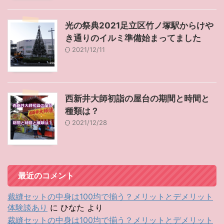
光の祭典2021足立区竹ノ塚駅からけや
き通りのイルミ準備始まってました
2021/12/11
西新井大師初詣の屋台の期間と時間と
種類は？
2021/12/28
最近のコメント
裁縫セットの中身は100均で揃う？メリットとデメリット
体験談あり
に
ひなた
より
裁縫セットの中身は100均で揃う？メリットとデメリット