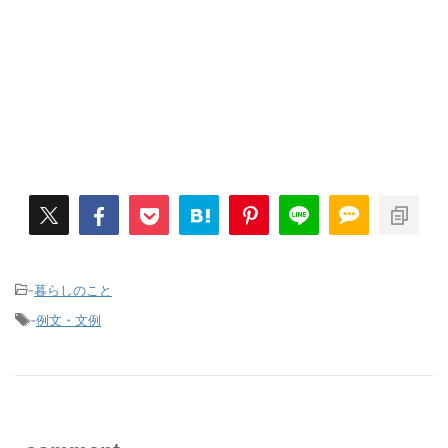
-
暮らしのこと
-
例文・文例