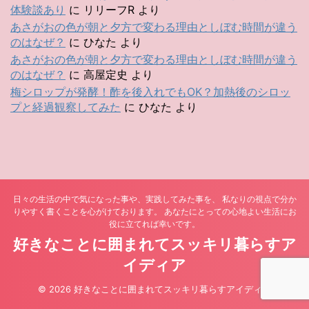
体験談あり
に
リリーフR
より
あさがおの色が朝と夕方で変わる理由としぼむ時間が違う
のはなぜ？
に
ひなた
より
あさがおの色が朝と夕方で変わる理由としぼむ時間が違う
のはなぜ？
に
高屋定史
より
梅シロップが発酵！酢を後入れでもOK？加熱後のシロッ
プと経過観察してみた
に
ひなた
より
日々の生活の中で気になった事や、実践してみた事を、 私なりの視点で分か
りやすく書くことを心がけております。 あなたにとっての心地よい生活にお
役に立てれば幸いです。
好きなことに囲まれてスッキリ暮らすア
イディア
© 2026 好きなことに囲まれてスッキリ暮らすアイディア