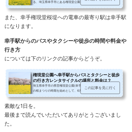
る、埼玉県幸手市にある権現堂公園（幸手権現堂桜堤）。桜まつ
りの期間中は日没からライトアップ...
また、幸手権現堂桜堤への電車の最寄り駅は幸手駅
になります。
幸手駅からのバスやタクシーや徒歩の時間や料金や
行き方
については下のリンクの記事からどうぞ。
権現堂公園へ幸手駅からバスとタクシーと徒歩
の行き方レンタサイクルの場所と料金は？
埼玉県幸手市の県営権現堂公園(幸手権現堂桜堤)は、3月下旬開催
この記事を見に行く
の桜まつりの時期を始めとして、6月中旬開催のあじさい祭り、9
月中旬開催の曼珠沙華まつり、2...
素敵な1日を。
最後まで読んでいただいてありがとうございまし
た。