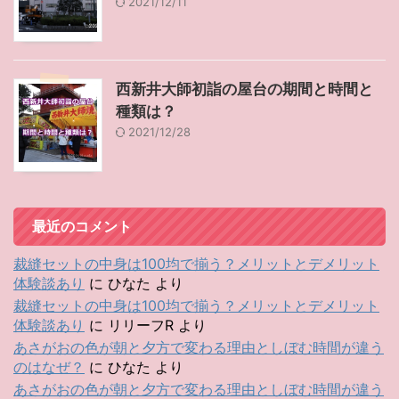
2021/12/11
西新井大師初詣の屋台の期間と時間と
種類は？
2021/12/28
最近のコメント
裁縫セットの中身は100均で揃う？メリットとデメリット
体験談あり
に
ひなた
より
裁縫セットの中身は100均で揃う？メリットとデメリット
体験談あり
に
リリーフR
より
あさがおの色が朝と夕方で変わる理由としぼむ時間が違う
のはなぜ？
に
ひなた
より
あさがおの色が朝と夕方で変わる理由としぼむ時間が違う