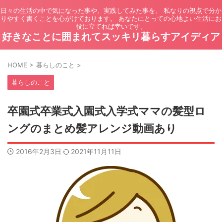
日々の生活の中で気になった事や、実践してみた事を、 私なりの視点で分か
りやすく書くことを心がけております。 あなたにとっての心地よい生活にお
役に立てれば幸いです。
好きなことに囲まれてスッキリ暮らすアイディア
HOME
>
暮らしのこと
>
暮らしのこと
卒園式卒業式入園式入学式ママの髪型ロ
ングのまとめ髪アレンジ動画あり
2016年2月3日
2021年11月11日