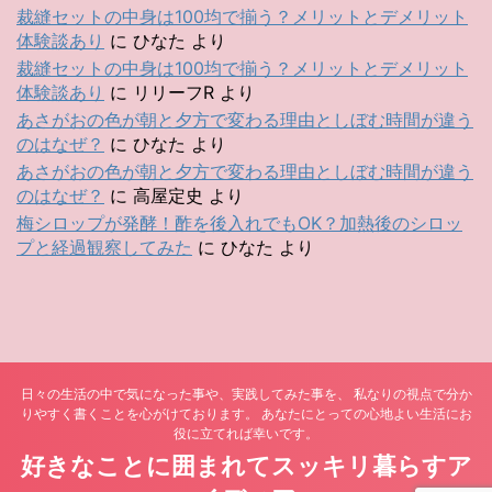
裁縫セットの中身は100均で揃う？メリットとデメリット
体験談あり
に
ひなた
より
裁縫セットの中身は100均で揃う？メリットとデメリット
体験談あり
に
リリーフR
より
あさがおの色が朝と夕方で変わる理由としぼむ時間が違う
のはなぜ？
に
ひなた
より
あさがおの色が朝と夕方で変わる理由としぼむ時間が違う
のはなぜ？
に
高屋定史
より
梅シロップが発酵！酢を後入れでもOK？加熱後のシロッ
プと経過観察してみた
に
ひなた
より
日々の生活の中で気になった事や、実践してみた事を、 私なりの視点で分か
りやすく書くことを心がけております。 あなたにとっての心地よい生活にお
役に立てれば幸いです。
好きなことに囲まれてスッキリ暮らすア