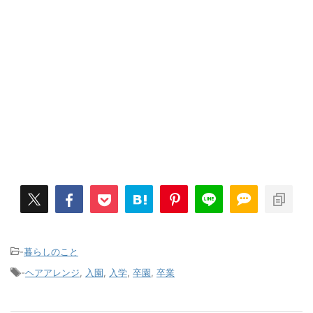
-
暮らしのこと
-
ヘアアレンジ
,
入園
,
入学
,
卒園
,
卒業