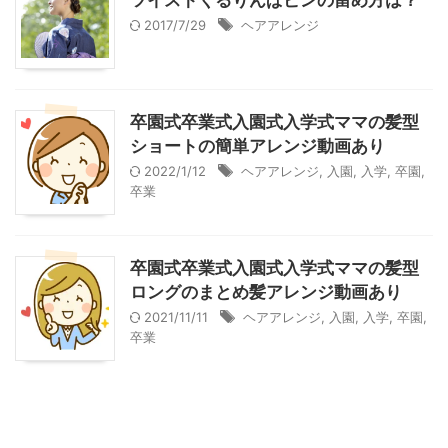
ツイストくるりんぱピンの留め方は？
2017/7/29
ヘアアレンジ
卒園式卒業式入園式入学式ママの髪型
ショートの簡単アレンジ動画あり
2022/1/12
ヘアアレンジ
,
入園
,
入学
,
卒園
,
卒業
卒園式卒業式入園式入学式ママの髪型
ロングのまとめ髪アレンジ動画あり
2021/11/11
ヘアアレンジ
,
入園
,
入学
,
卒園
,
卒業