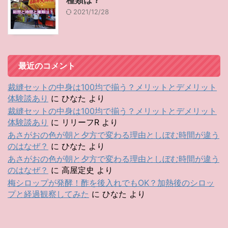
種類は？
2021/12/28
最近のコメント
裁縫セットの中身は100均で揃う？メリットとデメリット
体験談あり
に
ひなた
より
裁縫セットの中身は100均で揃う？メリットとデメリット
体験談あり
に
リリーフR
より
あさがおの色が朝と夕方で変わる理由としぼむ時間が違う
のはなぜ？
に
ひなた
より
あさがおの色が朝と夕方で変わる理由としぼむ時間が違う
のはなぜ？
に
高屋定史
より
梅シロップが発酵！酢を後入れでもOK？加熱後のシロッ
プと経過観察してみた
に
ひなた
より