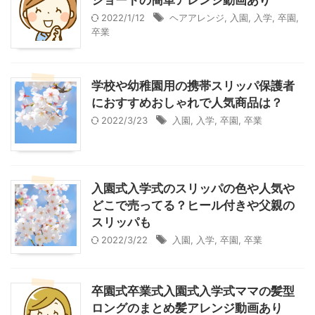
ショートの簡単アレンジ動画あり
2022/1/12
ヘアアレンジ
,
入園
,
入学
,
卒園
,
卒業
学校や幼稚園用の携帯スリッパ保護者
におすすめおしゃれで人気商品は？
2022/3/23
入園
,
入学
,
卒園
,
卒業
入園式入学式のスリッパの色や人気や
どこで売ってる？ヒール付きや父親の
スリッパも
2022/3/22
入園
,
入学
,
卒園
,
卒業
卒園式卒業式入園式入学式ママの髪型
ロングのまとめ髪アレンジ動画あり