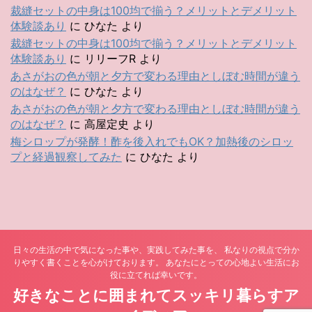
裁縫セットの中身は100均で揃う？メリットとデメリット
体験談あり
に
ひなた
より
裁縫セットの中身は100均で揃う？メリットとデメリット
体験談あり
に
リリーフR
より
あさがおの色が朝と夕方で変わる理由としぼむ時間が違う
のはなぜ？
に
ひなた
より
あさがおの色が朝と夕方で変わる理由としぼむ時間が違う
のはなぜ？
に
高屋定史
より
梅シロップが発酵！酢を後入れでもOK？加熱後のシロッ
プと経過観察してみた
に
ひなた
より
日々の生活の中で気になった事や、実践してみた事を、 私なりの視点で分か
りやすく書くことを心がけております。 あなたにとっての心地よい生活にお
役に立てれば幸いです。
好きなことに囲まれてスッキリ暮らすア