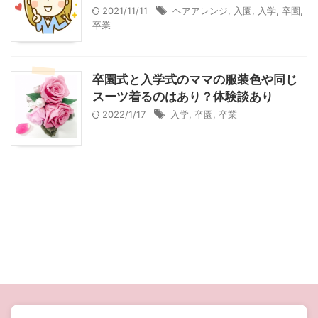
2021/11/11
ヘアアレンジ
,
入園
,
入学
,
卒園
,
卒業
卒園式と入学式のママの服装色や同じ
スーツ着るのはあり？体験談あり
2022/1/17
入学
,
卒園
,
卒業